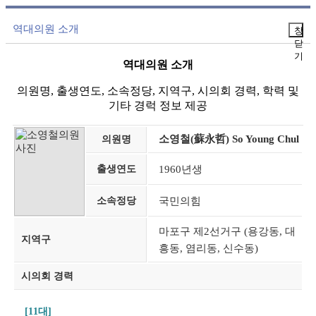
역대의원 소개
창
닫
기
역대의원 소개
의원명, 출생연도, 소속정당, 지역구, 시의회 경력, 학력 및
기타 경럭 정보 제공
소영철(蘇永哲) So Young Chul
의원명
출생연도
1960년생
소속정당
국민의힘
마포구 제2선거구 (용강동, 대
지역구
흥동, 염리동, 신수동)
시의회 경력
[11대]