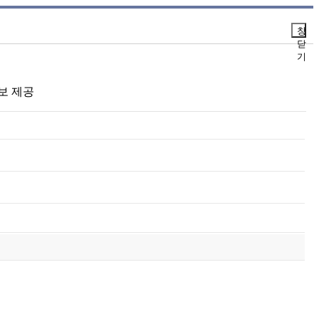
창
닫
기
정보 제공