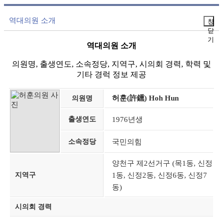
역대의원 소개
창
닫
기
역대의원 소개
의원명, 출생연도, 소속정당, 지역구, 시의회 경력, 학력 및
기타 경럭 정보 제공
허훈(許鑂) Hoh Hun
의원명
출생연도
1976년생
소속정당
국민의힘
양천구 제2선거구 (목1동, 신정
지역구
1동, 신정2동, 신정6동, 신정7
동)
시의회 경력