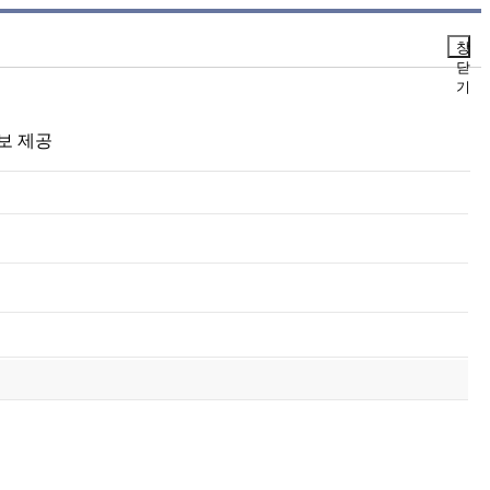
창
닫
기
정보 제공