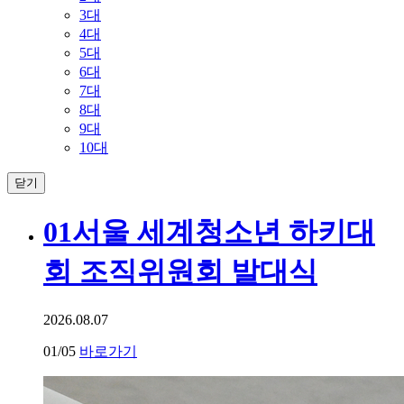
3대
4대
5대
6대
7대
8대
9대
10대
닫기
01
서울 세계청소년 하키대
회 조직위원회 발대식
2026.08.07
01
/05
바로가기