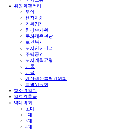
위원회갤러리
운영
행정자치
기획경제
환경수자원
문화체육관광
보건복지
도시안전건설
주택공간
도시계획균형
교통
교육
예산결산특별위원회
특별위원회
청소년의회
의회건축물
역대의회
초대
2대
3대
4대