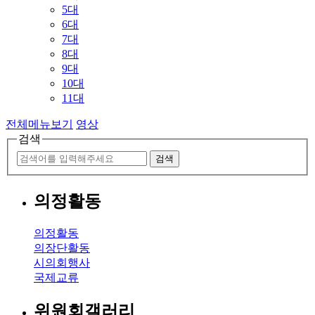
5대
6대
7대
8대
9대
10대
11대
전체메뉴보기
영상
검색
검색
의정활동
의정활동
의장단활동
시의회행사
국제교류
위원회갤러리