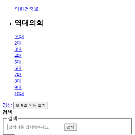
의회건축물
역대의회
초대
2대
3대
4대
5대
6대
7대
8대
9대
10대
영상
모바일 메뉴 열기
검색
검색
검색