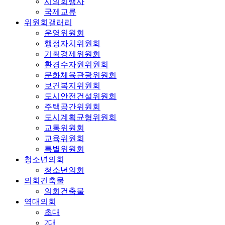
시의회행사
국제교류
위원회갤러리
운영위원회
행정자치위원회
기획경제위원회
환경수자원위원회
문화체육관광위원회
보건복지위원회
도시안전건설위원회
주택공간위원회
도시계획균형위원회
교통위원회
교육위원회
특별위원회
청소년의회
청소년의회
의회건축물
의회건축물
역대의회
초대
2대