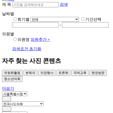
제 목
검색
날짜별
회기별
기간선택
-
의원별
의원명
의원추가 +
검색조건 초기화
자주 찾는 사진 콘텐츠
위원회활동
본회의
의정행사
토론회
국제교류
현장방문
청소년의회
더보기
GO
GO