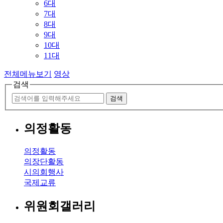
6대
7대
8대
9대
10대
11대
전체메뉴보기
영상
검색
검색
의정활동
의정활동
의장단활동
시의회행사
국제교류
위원회갤러리