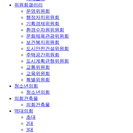
위원회갤러리
운영위원회
행정자치위원회
기획경제위원회
환경수자원위원회
문화체육관광위원회
보건복지위원회
도시안전건설위원회
주택공간위원회
도시계획균형위원회
교통위원회
교육위원회
특별위원회
청소년의회
청소년의회
의회건축물
의회건축물
역대의회
초대
2대
3대