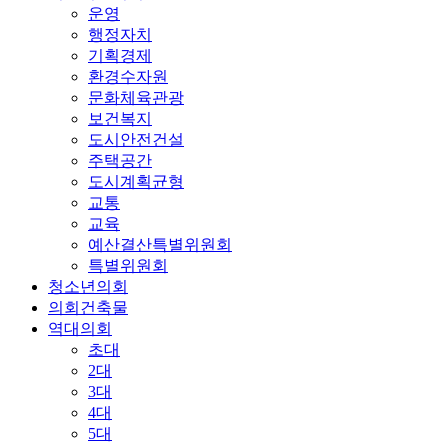
운영
행정자치
기획경제
환경수자원
문화체육관광
보건복지
도시안전건설
주택공간
도시계획균형
교통
교육
예산결산특별위원회
특별위원회
청소년의회
의회건축물
역대의회
초대
2대
3대
4대
5대