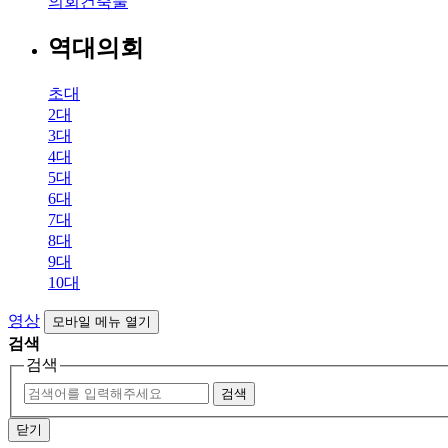
의회건축물
역대의회
초대
2대
3대
4대
5대
6대
7대
8대
9대
10대
영상
모바일 메뉴 열기
검색
검색
검색
닫기