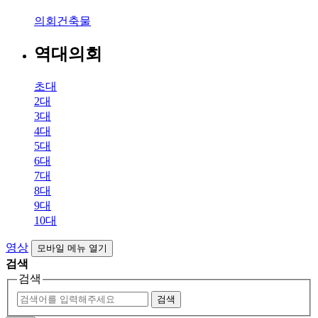
의회건축물
역대의회
초대
2대
3대
4대
5대
6대
7대
8대
9대
10대
영상
모바일 메뉴 열기
검색
검색
검색