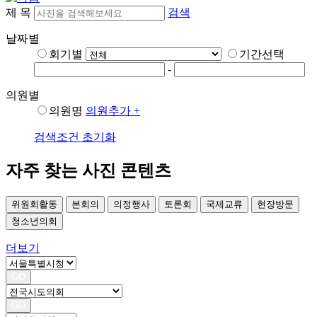
제 목
검색
날짜별
회기별
기간선택
-
의원별
의원명
의원추가 +
검색조건 초기화
자주 찾는 사진 콘텐츠
위원회활동
본회의
의정행사
토론회
국제교류
현장방문
청소년의회
더보기
GO
GO