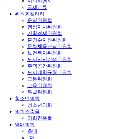
시의회행사
국제교류
위원회갤러리
운영위원회
행정자치위원회
기획경제위원회
환경수자원위원회
문화체육관광위원회
보건복지위원회
도시안전건설위원회
주택공간위원회
도시계획균형위원회
교통위원회
교육위원회
특별위원회
청소년의회
청소년의회
의회건축물
의회건축물
역대의회
초대
2대