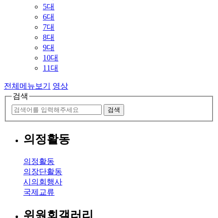
5대
6대
7대
8대
9대
10대
11대
전체메뉴보기
영상
검색
검색
의정활동
의정활동
의장단활동
시의회행사
국제교류
위원회갤러리