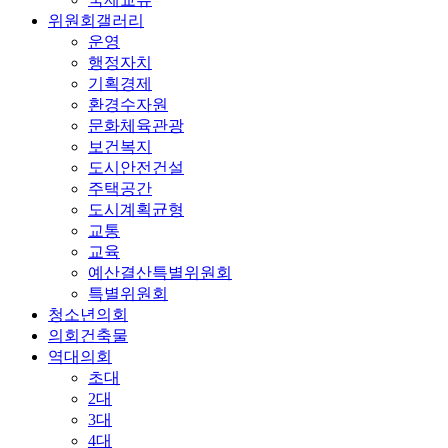
위원회갤러리
운영
행정자치
기획경제
환경수자원
문화체육관광
보건복지
도시안전건설
주택공간
도시계획균형
교통
교육
예산결산특별위원회
특별위원회
청소년의회
의회건축물
역대의회
초대
2대
3대
4대