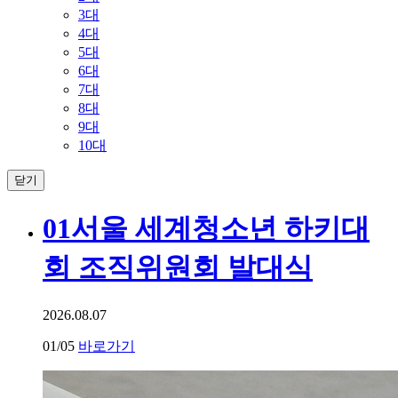
3대
4대
5대
6대
7대
8대
9대
10대
닫기
01
서울 세계청소년 하키대
회 조직위원회 발대식
2026.08.07
01
/05
바로가기