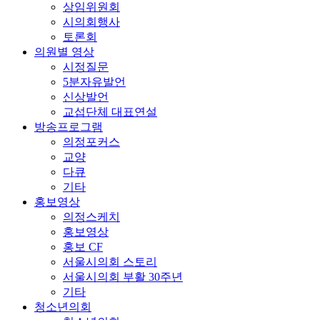
상임위원회
시의회행사
토론회
의원별 영상
시정질문
5분자유발언
신상발언
교섭단체 대표연설
방송프로그램
의정포커스
교양
다큐
기타
홍보영상
의정스케치
홍보영상
홍보 CF
서울시의회 스토리
서울시의회 부활 30주년
기타
청소년의회