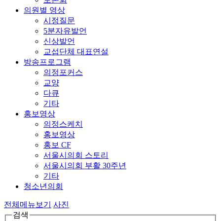
의원별 영상
시정질문
5분자유발언
신상발언
교섭단체 대표연설
방송프로그램
의정포커스
교양
다큐
기타
홍보영상
의정스케치
홍보영상
홍보 CF
서울시의회 스토리
서울시의회 부활 30주년
기타
청소년의회
전체메뉴보기
사진
검색