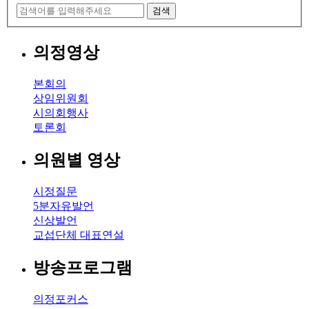
검색
의정영상
본회의
상임위원회
시의회행사
토론회
의원별 영상
시정질문
5분자유발언
신상발언
교섭단체 대표연설
방송프로그램
의정포커스