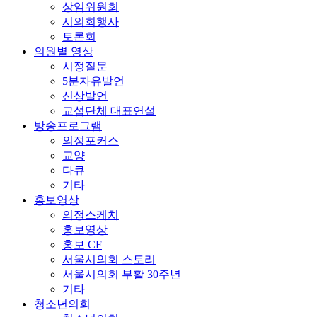
상임위원회
시의회행사
토론회
의원별 영상
시정질문
5분자유발언
신상발언
교섭단체 대표연설
방송프로그램
의정포커스
교양
다큐
기타
홍보영상
의정스케치
홍보영상
홍보 CF
서울시의회 스토리
서울시의회 부활 30주년
기타
청소년의회