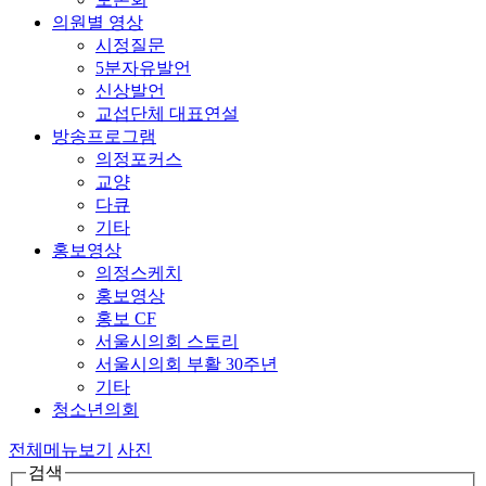
의원별 영상
시정질문
5분자유발언
신상발언
교섭단체 대표연설
방송프로그램
의정포커스
교양
다큐
기타
홍보영상
의정스케치
홍보영상
홍보 CF
서울시의회 스토리
서울시의회 부활 30주년
기타
청소년의회
전체메뉴보기
사진
검색