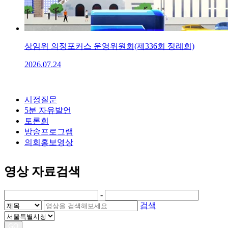
상임위 의정포커스 운영위원회(제336회 정례회)
2026.07.24
시정질문
5분 자유발언
토론회
방송프로그램
의회홍보영상
영상 자료검색
-
검색
GO