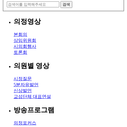
검색
의정영상
본회의
상임위원회
시의회행사
토론회
의원별 영상
시정질문
5분자유발언
신상발언
교섭단체 대표연설
방송프로그램
의정포커스