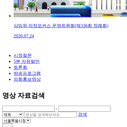
상임위 의정포커스 운영위원회(제336회 정례회)
2026.07.24
시정질문
5분 자유발언
토론회
방송프로그램
의회홍보영상
영상 자료검색
-
검색
GO