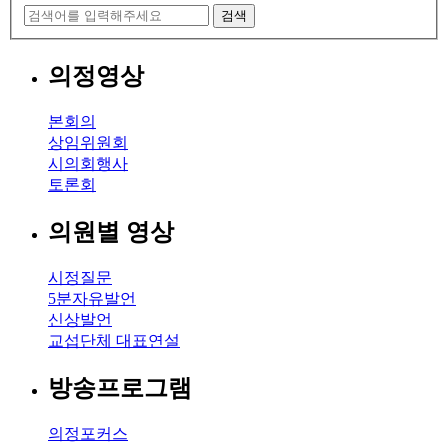
검색
의정영상
본회의
상임위원회
시의회행사
토론회
의원별 영상
시정질문
5분자유발언
신상발언
교섭단체 대표연설
방송프로그램
의정포커스