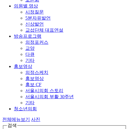
의원별 영상
시정질문
5분자유발언
신상발언
교섭단체 대표연설
방송프로그램
의정포커스
교양
다큐
기타
홍보영상
의정스케치
홍보영상
홍보 CF
서울시의회 스토리
서울시의회 부활 30주년
기타
청소년의회
전체메뉴보기
사진
검색