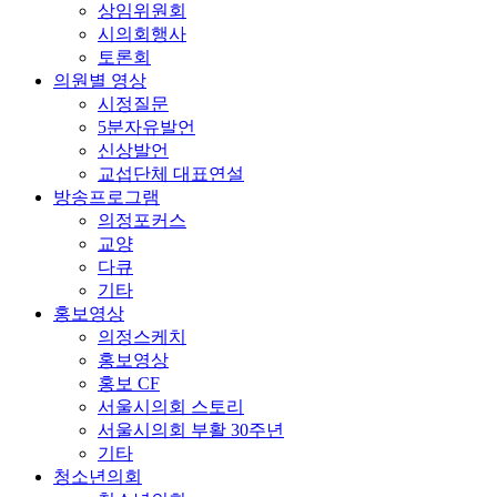
상임위원회
시의회행사
토론회
의원별 영상
시정질문
5분자유발언
신상발언
교섭단체 대표연설
방송프로그램
의정포커스
교양
다큐
기타
홍보영상
의정스케치
홍보영상
홍보 CF
서울시의회 스토리
서울시의회 부활 30주년
기타
청소년의회