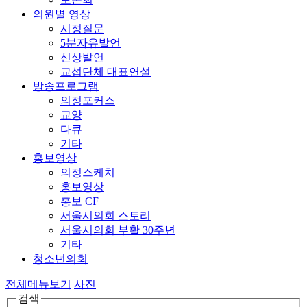
의원별 영상
시정질문
5분자유발언
신상발언
교섭단체 대표연설
방송프로그램
의정포커스
교양
다큐
기타
홍보영상
의정스케치
홍보영상
홍보 CF
서울시의회 스토리
서울시의회 부활 30주년
기타
청소년의회
전체메뉴보기
사진
검색