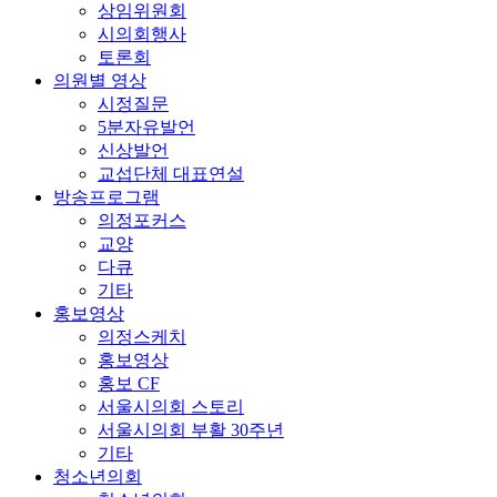
상임위원회
시의회행사
토론회
의원별 영상
시정질문
5분자유발언
신상발언
교섭단체 대표연설
방송프로그램
의정포커스
교양
다큐
기타
홍보영상
의정스케치
홍보영상
홍보 CF
서울시의회 스토리
서울시의회 부활 30주년
기타
청소년의회