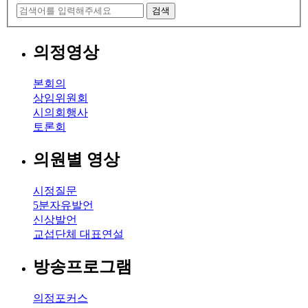
검색
의정영상
본회의
상임위원회
시의회행사
토론회
의원별 영상
시정질문
5분자유발언
신상발언
교섭단체 대표연설
방송프로그램
의정포커스