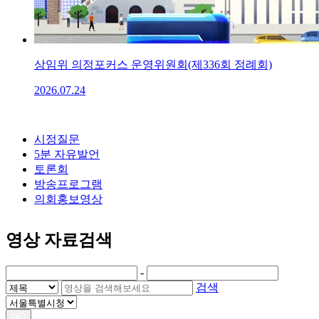
상임위 의정포커스 운영위원회(제336회 정례회)
2026.07.24
시정질문
5분 자유발언
토론회
방송프로그램
의회홍보영상
영상 자료검색
-
검색
GO