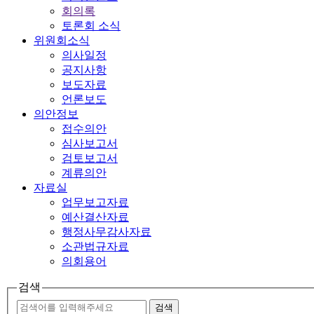
회의록
토론회 소식
위원회소식
의사일정
공지사항
보도자료
언론보도
의안정보
접수의안
심사보고서
검토보고서
계류의안
자료실
업무보고자료
예산결산자료
행정사무감사자료
소관법규자료
의회용어
검색
검색