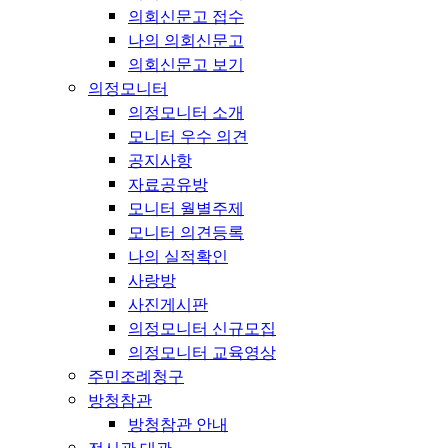
의회신문고 접수
나의 의회신문고
의회신문고 보기
의정모니터
의정모니터 소개
모니터 우수 의견
공지사항
자료공유방
모니터 월별주제
모니터 의견등록
나의 실적확인
사랑방
사진게시판
의정모니터 신규모집
의정모니터 교육영상
주민조례청구
방청참관
방청참관 안내
전시관 대관