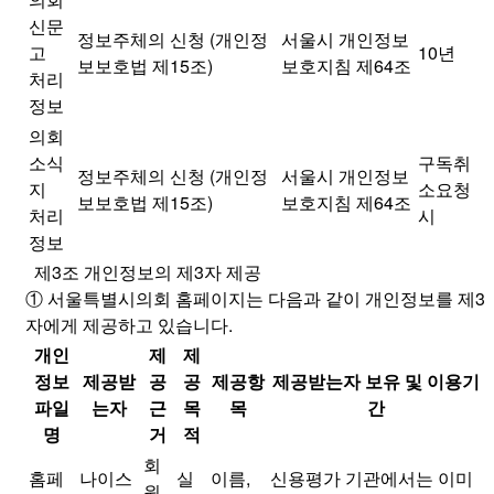
신문
정보주체의 신청 (개인정
서울시 개인정보
고
10년
보보호법 제15조)
보호지침 제64조
처리
정보
의회
소식
구독취
정보주체의 신청 (개인정
서울시 개인정보
지
소요청
보보호법 제15조)
보호지침 제64조
처리
시
정보
제3조 개인정보의 제3자 제공
① 서울특별시의회 홈페이지는 다음과 같이 개인정보를 제3
자에게 제공하고 있습니다.
개인
제
제
정보
제공받
공
공
제공항
제공받는자 보유 및 이용기
파일
는자
근
목
목
간
명
거
적
회
홈페
나이스
실
이름,
신용평가 기관에서는 이미
원