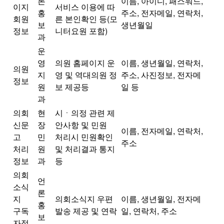
론
이름, 아이디, 패스워드,
이지
서비스 이용에 따
홍
주소, 전자메일, 연락처,
회원
른 본인확인 등(모
보
생년월일
정보
니터요원 포함)
과
운
영
의원 홈페이지 운
이름, 생년월일, 연락처,
의원
지
영 및 역대의원 정
주소, 사진정보, 전자메
정보
원
보 제공등
일 등
과
의회
현
시ㆍ의정 관련 제
신문
장
안사항 및 민원
이름, 전자메일, 연락처,
고
민
처리시 민원확인
주소
처리
원
및 처리결과 통지
정보
과
등
의회
언
소식
론
지
의회소식지 우편
이름, 생년월일, 전자메
홍
구독
발송 제공 및 연락
일, 연락처, 주소
보
자정