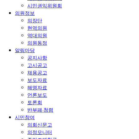
시민권익위원회
의원정보
의장단
현역의원
역대의원
의원동정
알림마당
공지사항
고시공고
채용공고
보도자료
해명자료
언론보도
토론회
반부패·청렴
시민참여
의회신문고
의정모니터