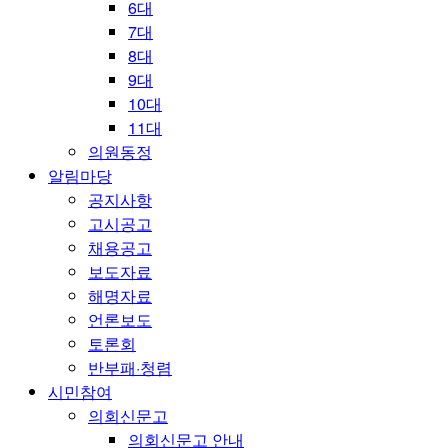
6대
7대
8대
9대
10대
11대
의원동정
알림마당
공지사항
고시공고
채용공고
보도자료
해명자료
언론보도
토론회
반부패·청렴
시민참여
의회신문고
의회신문고 안내