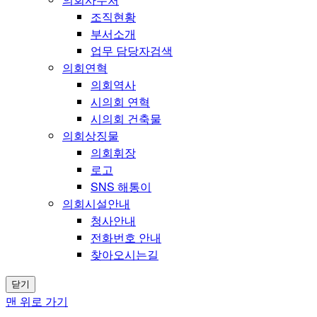
조직현황
부서소개
업무 담당자검색
의회연혁
의회역사
시의회 연혁
시의회 건축물
의회상징물
의회휘장
로고
SNS 해통이
의회시설안내
청사안내
전화번호 안내
찾아오시는길
닫기
맨 위로 가기