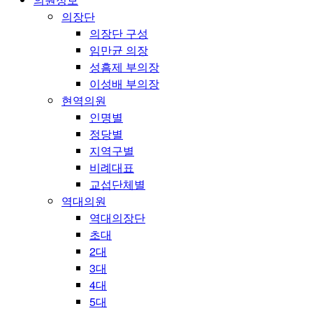
의장단
의장단 구성
임만균 의장
성흠제 부의장
이성배 부의장
현역의원
인명별
정당별
지역구별
비례대표
교섭단체별
역대의원
역대의장단
초대
2대
3대
4대
5대