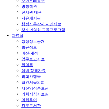
주민조례청구
방청참관
전시관 대관
자유게시판
행정사무감사 시민제보
청소년의회 교육프로그램
자료실
행정정보공개
법규정보
예산·재정
업무보고자료
회의록
입법·정책자료
의회간행물
월간서울의회
사진영상홍보관
의회서식자료실
의회용어
전문도서관