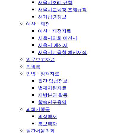
서울시조례·규칙
서울시교육청·조례규칙
선거법령정보
예산ㆍ재정
예산ㆍ재정자료
서울시의회 예산서
서울시 예산서
서울시교육청 예산재정
업무보고자료
회의록
입법ㆍ정책자료
월간 입법정보
법제지원자료
지방분권 활동
학술연구용역
의회간행물
의정백서
홍보책자
월간서울의회