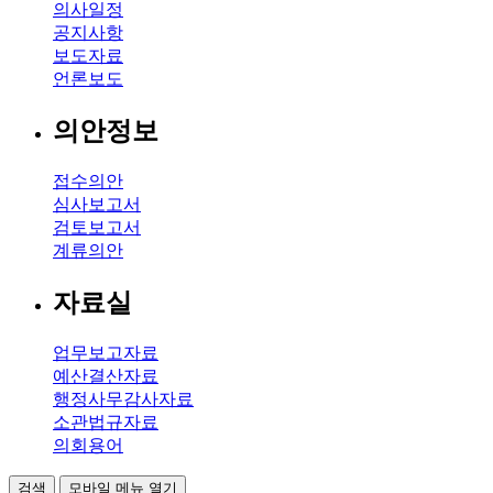
의사일정
공지사항
보도자료
언론보도
의안정보
접수의안
심사보고서
검토보고서
계류의안
자료실
업무보고자료
예산결산자료
행정사무감사자료
소관법규자료
의회용어
검색
모바일 메뉴 열기