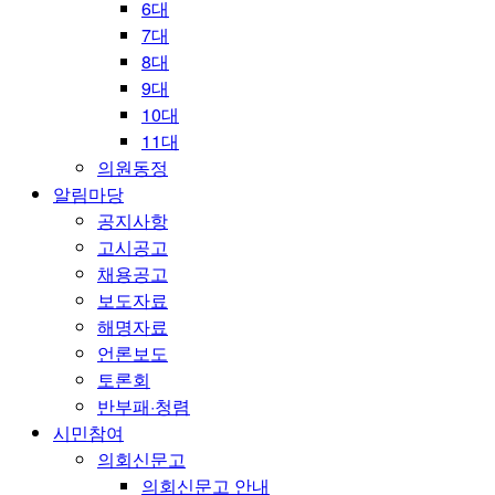
6대
7대
8대
9대
10대
11대
의원동정
알림마당
공지사항
고시공고
채용공고
보도자료
해명자료
언론보도
토론회
반부패·청렴
시민참여
의회신문고
의회신문고 안내