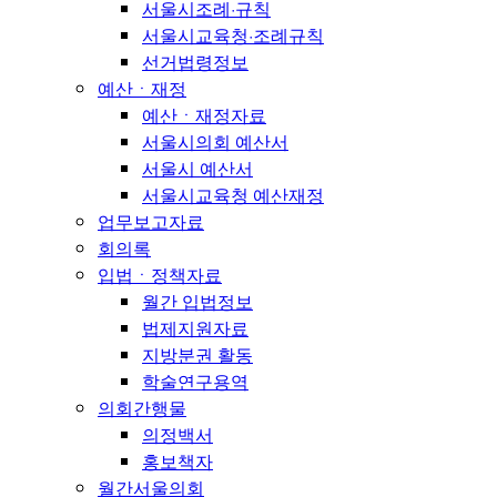
서울시조례·규칙
서울시교육청·조례규칙
선거법령정보
예산ㆍ재정
예산ㆍ재정자료
서울시의회 예산서
서울시 예산서
서울시교육청 예산재정
업무보고자료
회의록
입법ㆍ정책자료
월간 입법정보
법제지원자료
지방분권 활동
학술연구용역
의회간행물
의정백서
홍보책자
월간서울의회