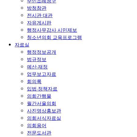
주민조례청구
방청참관
전시관 대관
자유게시판
행정사무감사 시민제보
청소년의회 교육프로그램
자료실
행정정보공개
법규정보
예산·재정
업무보고자료
회의록
입법·정책자료
의회간행물
월간서울의회
사진영상홍보관
의회서식자료실
의회용어
전문도서관