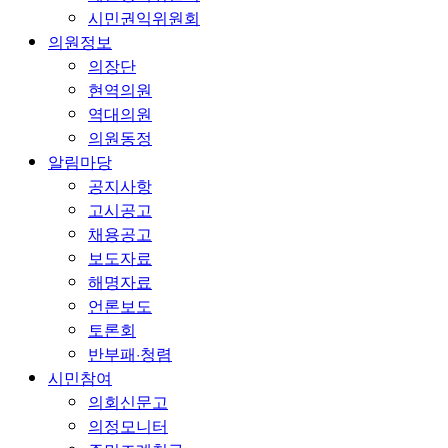
시민권익위원회
의원정보
의장단
현역의원
역대의원
의원동정
알림마당
공지사항
고시공고
채용공고
보도자료
해명자료
언론보도
토론회
반부패·청렴
시민참여
의회신문고
의정모니터