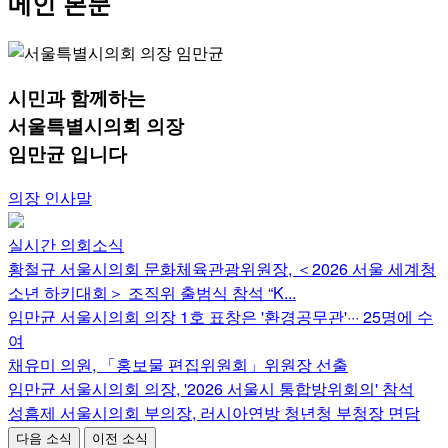
메인 본문
시민
과
함께
하는
서울특별시의회 의장
임만균
입니다
의장 인사말
실시간 의회소식
황철규 서울시의회 문화체육관광위원장, ＜2026 서울 세계청
소년 하키대회＞ 조직위 출범식 참석 “K...
임만균 서울시의회 의장 1호 표창은 '환경공무관'··· 25명에 수
여
채유미 의원, 「홍보물 편집위원회」위원장 선출
임만균 서울시의회 의장, '2026 서울시 통합방위회의' 참석
성흠제 서울시의회 부의장, 러시아연방 청년청 부청장 면담
다음 소식
이전 소식