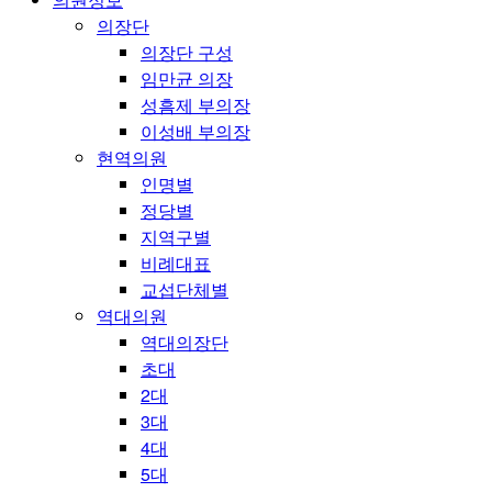
의장단
의장단 구성
임만균 의장
성흠제 부의장
이성배 부의장
현역의원
인명별
정당별
지역구별
비례대표
교섭단체별
역대의원
역대의장단
초대
2대
3대
4대
5대