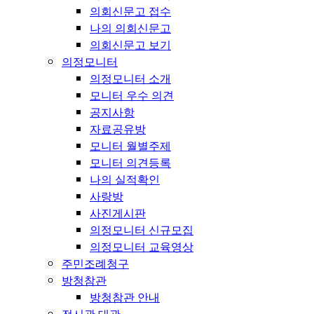
의회신문고 접수
나의 의회신문고
의회신문고 보기
의정모니터
의정모니터 소개
모니터 우수 의견
공지사항
자료공유방
모니터 월별주제
모니터 의견등록
나의 실적확인
사랑방
사진게시판
의정모니터 신규모집
의정모니터 교육영상
주민조례청구
방청참관
방청참관 안내
전시관 대관