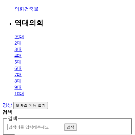
의회건축물
역대의회
초대
2대
3대
4대
5대
6대
7대
8대
9대
10대
영상
모바일 메뉴 열기
검색
검색
검색