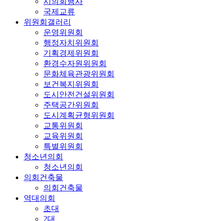
시의회행사
국제교류
위원회갤러리
운영위원회
행정자치위원회
기획경제위원회
환경수자원위원회
문화체육관광위원회
보건복지위원회
도시안전건설위원회
주택공간위원회
도시계획균형위원회
교통위원회
교육위원회
특별위원회
청소년의회
청소년의회
의회건축물
의회건축물
역대의회
초대
2대