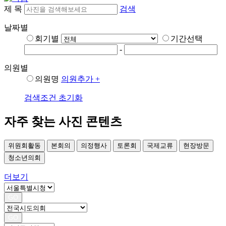
제 목
검색
날짜별
회기별
기간선택
-
의원별
의원명
의원추가 +
검색조건 초기화
자주 찾는 사진 콘텐츠
위원회활동
본회의
의정행사
토론회
국제교류
현장방문
청소년의회
더보기
GO
GO