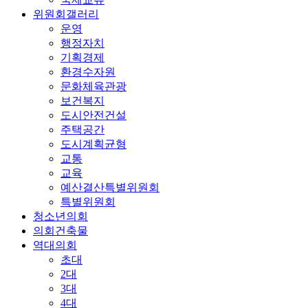
위원회갤러리
운영
행정자치
기획경제
환경수자원
문화체육관광
보건복지
도시안전건설
주택공간
도시계획균형
교통
교육
예산결산특별위원회
특별위원회
청소년의회
의회건축물
역대의회
초대
2대
3대
4대