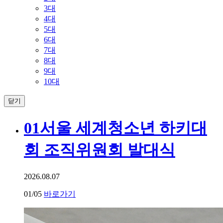
3대
4대
5대
6대
7대
8대
9대
10대
닫기
01
서울 세계청소년 하키대
회 조직위원회 발대식
2026.08.07
01
/05
바로가기