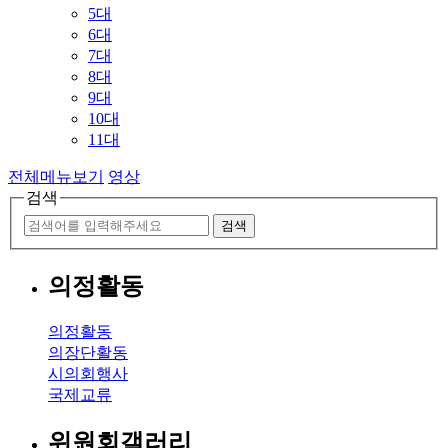
5대
6대
7대
8대
9대
10대
11대
전체메뉴보기
영상
검색
검색
의정활동
의정활동
의장단활동
시의회행사
국제교류
위원회갤러리