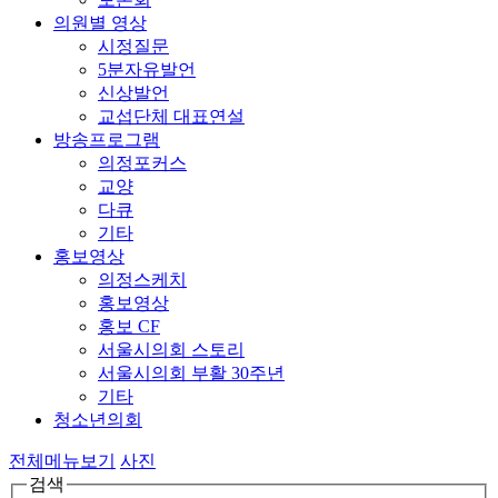
의원별 영상
시정질문
5분자유발언
신상발언
교섭단체 대표연설
방송프로그램
의정포커스
교양
다큐
기타
홍보영상
의정스케치
홍보영상
홍보 CF
서울시의회 스토리
서울시의회 부활 30주년
기타
청소년의회
전체메뉴보기
사진
검색