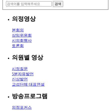
검색
의정영상
본회의
상임위원회
시의회행사
토론회
의원별 영상
시정질문
5분자유발언
신상발언
교섭단체 대표연설
방송프로그램
의정포커스