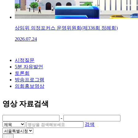
상임위 의정포커스 운영위원회(제336회 정례회)
2026.07.24
시정질문
5분 자유발언
토론회
방송프로그램
의회홍보영상
영상 자료검색
-
검색
GO