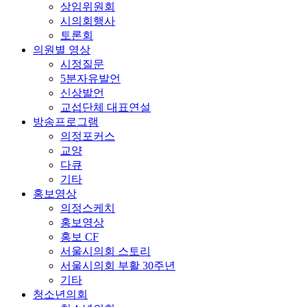
상임위원회
시의회행사
토론회
의원별 영상
시정질문
5분자유발언
신상발언
교섭단체 대표연설
방송프로그램
의정포커스
교양
다큐
기타
홍보영상
의정스케치
홍보영상
홍보 CF
서울시의회 스토리
서울시의회 부활 30주년
기타
청소년의회